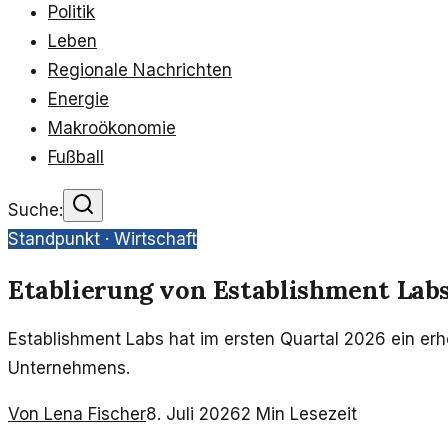
Politik
Leben
Regionale Nachrichten
Energie
Makroökonomie
Fußball
Suche:
Standpunkt ·
Wirtschaft
Etablierung von Establishment La
Establishment Labs hat im ersten Quartal 2026 ein er
Unternehmens.
Von
Lena Fischer
8. Juli 2026
2
Min Lesezeit