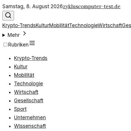
zykluscomputer-test.de
Samstag, 8. August 2026
Krypto-Trends
Kultur
Mobilität
Technologie
Wirtschaft
Ges
Mehr
Rubriken
Krypto-Trends
Kultur
Mobilität
Technologie
Wirtschaft
Gesellschaft
Sport
Unternehmen
Wissenschaft