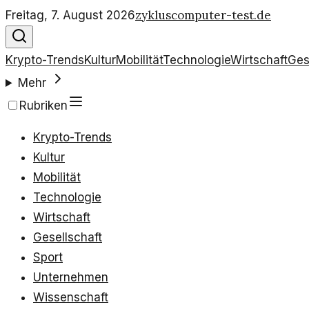
zykluscomputer-test.de
Freitag, 7. August 2026
Krypto-Trends
Kultur
Mobilität
Technologie
Wirtschaft
Ges
Mehr
Rubriken
Krypto-Trends
Kultur
Mobilität
Technologie
Wirtschaft
Gesellschaft
Sport
Unternehmen
Wissenschaft