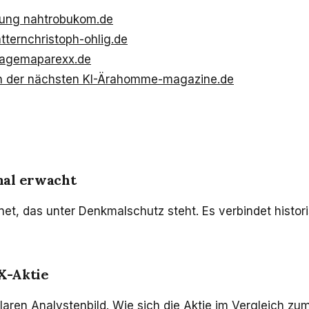
ung naht
robukom.de
ättern
christoph-ohlig.de
rage
maparexx.de
n der nächsten KI-Ära
homme-magazine.de
mal erwacht
fnet, das unter Denkmalschutz steht. Es verbindet histo
AX-Aktie
klaren Analystenbild. Wie sich die Aktie im Vergleich zu