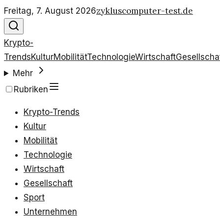
zykluscomputer-test.de
Freitag, 7. August 2026
Krypto-
Trends
Kultur
Mobilität
Technologie
Wirtschaft
Gesellscha
Mehr
Rubriken
Krypto-Trends
Kultur
Mobilität
Technologie
Wirtschaft
Gesellschaft
Sport
Unternehmen