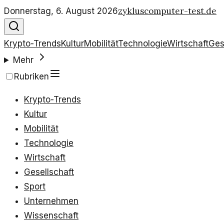
zykluscomputer-test.de
Donnerstag, 6. August 2026
Krypto-Trends
Kultur
Mobilität
Technologie
Wirtschaft
Ges
Mehr
Rubriken
Krypto-Trends
Kultur
Mobilität
Technologie
Wirtschaft
Gesellschaft
Sport
Unternehmen
Wissenschaft