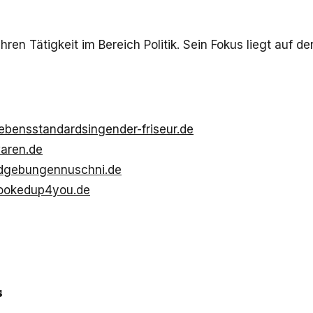
hren Tätigkeit im Bereich Politik. Sein Fokus liegt auf 
 Lebensstandard
singender-friseur.de
waren.de
undgebungen
nuschni.de
lookedup4you.de
s